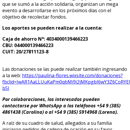
que se sumó a la acción solidaria, organizan un mega
evento a desarrollarse en los próximos días con el
objetivo de recolectar fondos.
Los aportes se pueden realizar a la cuenta:
Caja de ahorro N°: 4034000139466223
CBU: 044000139466223
CUIT: 20/27811123-8
Las donaciones se las puede realizar también ingresando
a la web:
https://paulina-flores.wixsite.com/donaciones?
fbclid=IwAR1AaLLUuKaPm0qbMi9i2jMKpgbI6wY3Z6CoRYE
b5I
Por colaboraciones, los interesados pueden
contactarse por WhatsApp a los teléfonos +54 9 (385)
4861438 (Carolina) o al +54 9 (385) 5914968 (Lorena).
A raíz de su cuadro de salud, allegados a su familia
iniciaron pedidos de cadena de oración en su favor,