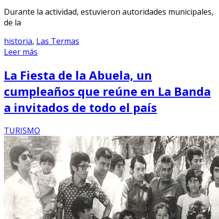
Durante la actividad, estuvieron autoridades municipales,
de la
historia
,
Las Termas
Leer más
La Fiesta de la Abuela, un
cumpleaños que reúne en La Banda
a invitados de todo el país
TURISMO