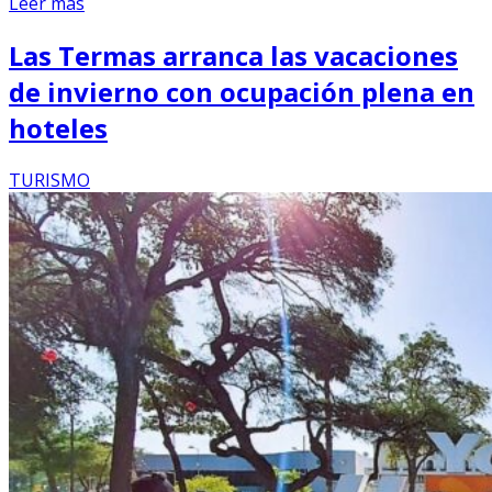
Leer más
Las Termas arranca las vacaciones
de invierno con ocupación plena en
hoteles
TURISMO