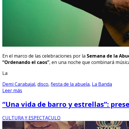
En el marco de las celebraciones por la
Semana de la Abue
“Ordenando el caos”
, en una noche que combinará música,
La
Demi Carabajal
,
disco
,
fiesta de la abuela
,
La Banda
Leer más
“Una vida de barro y estrellas”: pre
CULTURA Y ESPECTACULO