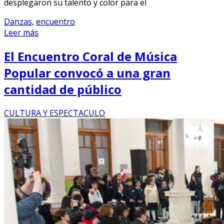
desplegaron su talento y color para el
Danzas
,
encuentro
Leer más
El Encuentro Coral de Música
Popular convocó a una gran
cantidad de público
CULTURA Y ESPECTACULO