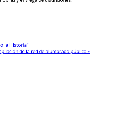
as obras y entrega de distinciones.
o la Historia”
liación de la red de alumbrado público »