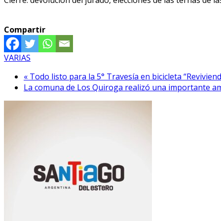
Cierre: devolución del jurado, elecciones de las ternas de l
Compartir
VARIAS
« Todo listo para la 5° Travesía en bicicleta “Reviviend
La comuna de Los Quiroga realizó una importante amp