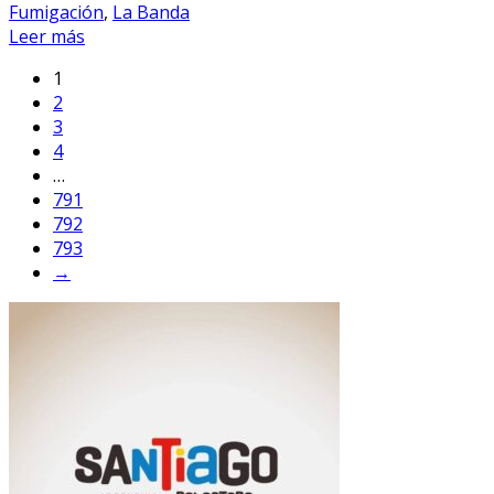
Fumigación
,
La Banda
Leer más
1
2
3
4
…
791
792
793
→