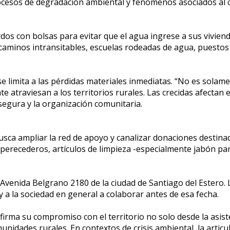
procesos de degradación ambiental y fenómenos asociados al c
os con bolsas para evitar que el agua ingrese a sus viviend
caminos intransitables, escuelas rodeadas de agua, puesto
 limita a las pérdidas materiales inmediatas. “No es solamen
 atraviesan a los territorios rurales. Las crecidas afectan 
 segura y la organización comunitaria.
s busca ampliar la red de apoyo y canalizar donaciones desti
perecederos, artículos de limpieza -especialmente jabón par
Avenida Belgrano 2180 de la ciudad de Santiago del Estero. L
y a la sociedad en general a colaborar antes de esa fecha.
eafirma su compromiso con el territorio no solo desde la asis
unidades rurales. En contextos de crisis ambiental, la artic