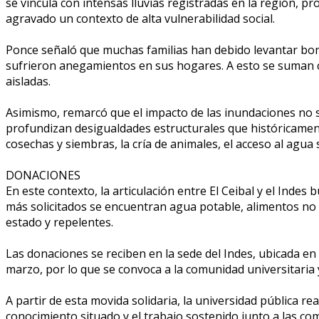
se vincula con intensas lluvias registradas en la región, 
agravado un contexto de alta vulnerabilidad social.
Ponce señaló que muchas familias han debido levantar bord
sufrieron anegamientos en sus hogares. A esto se suman 
aisladas.
Asimismo, remarcó que el impacto de las inundaciones no se
profundizan desigualdades estructurales que históricamente
cosechas y siembras, la cría de animales, el acceso al agua
DONACIONES
En este contexto, la articulación entre El Ceibal y el Inde
más solicitados se encuentran agua potable, alimentos no 
estado y repelentes.
Las donaciones se reciben en la sede del Indes, ubicada en 
marzo, por lo que se convoca a la comunidad universitaria 
A partir de esta movida solidaria, la universidad pública r
conocimiento situado y el trabajo sostenido junto a las com