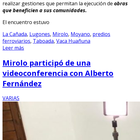
realizar gestiones que permitan la ejecución de
obras
que beneficien a sus comunidades.
El encuentro estuvo
La Cañada
,
Lugones
,
Mirolo
,
Moyano
,
predios
ferroviarios
,
Taboada
,
Vaca Huañuna
Leer más
Mirolo participó de una
videoconferencia con Alberto
Fernández
VARIAS