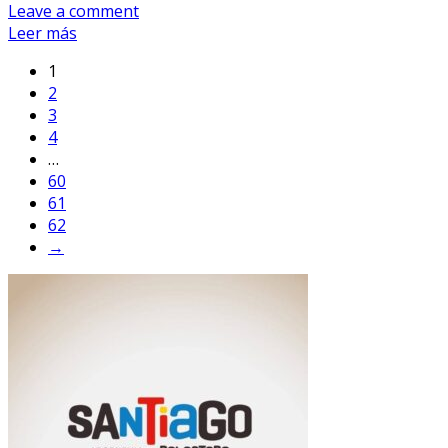
Leave a comment
Leer más
1
2
3
4
…
60
61
62
→