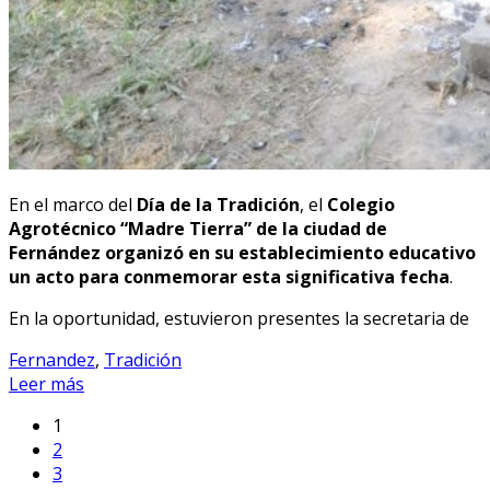
En el marco del
Día de la Tradición
, el
Colegio
Agrotécnico “Madre Tierra” de la ciudad de
Fernández organizó en su establecimiento educativo
un acto para conmemorar esta significativa fecha
.
En la oportunidad, estuvieron presentes la secretaria de
Fernandez
,
Tradición
Leer más
1
2
3