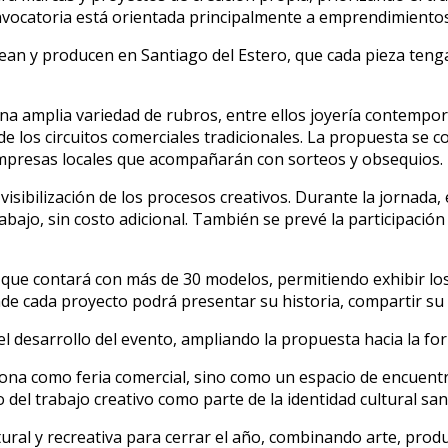
nvocatoria está orientada principalmente a emprendimientos
 y producen en Santiago del Estero, que cada pieza tenga id
una amplia variedad de rubros, entre ellos joyería contemporá
e los circuitos comerciales tradicionales. La propuesta se c
e empresas locales que acompañarán con sorteos y obsequios.
visibilización de los procesos creativos. Durante la jornada,
ajo, sin costo adicional. También se prevé la participación 
e que contará con más de 30 modelos, permitiendo exhibir l
de cada proyecto podrá presentar su historia, compartir su r
l desarrollo del evento, ampliando la propuesta hacia la fo
ona como feria comercial, sino como un espacio de encuentr
 del trabajo creativo como parte de la identidad cultural sa
ural y recreativa para cerrar el año, combinando arte, prod