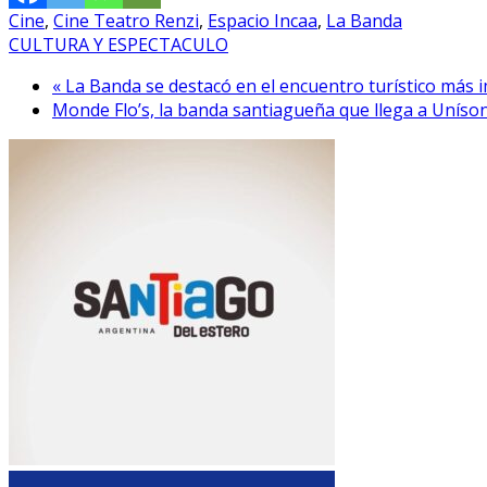
Cine
,
Cine Teatro Renzi
,
Espacio Incaa
,
La Banda
CULTURA Y ESPECTACULO
« La Banda se destacó en el encuentro turístico más
Monde Flo’s, la banda santiagueña que llega a Uníso