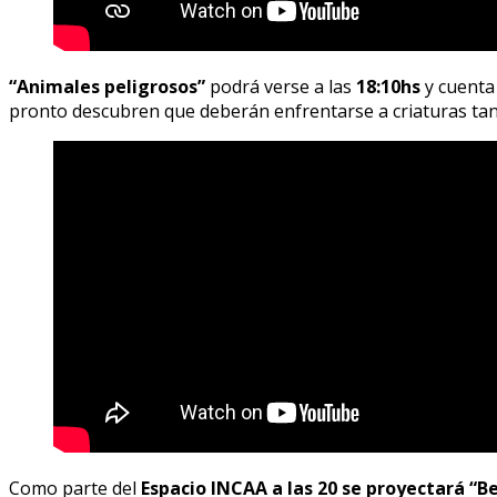
“Animales peligrosos”
podrá verse a las
18:10hs
y cuenta 
pronto descubren que deberán enfrentarse a criaturas tan 
Como parte del
Espacio INCAA a las 20 se proyectará “Bel