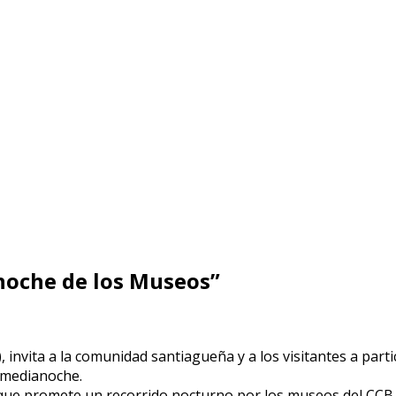
 noche de los Museos”
), invita a la comunidad santiagueña y a los visitantes a par
a medianoche.
 que promete un recorrido nocturno por los museos del CCB, en