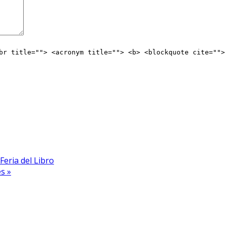
br title=""> <acronym title=""> <b> <blockquote cite="">
Feria del Libro
s »