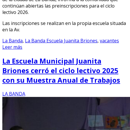
continúan abiertas las preinscripciones para el ciclo
lectivo 2026.
Las inscripciones se realizan en la propia escuela situada
en la Av.
La Banda
,
La Banda Escuela Juanita Briones
,
vacantes
Leer más
La Escuela Municipal Juanita
Briones cerró el ciclo lectivo 2025
con su Muestra Anual de Trabajos
LA BANDA