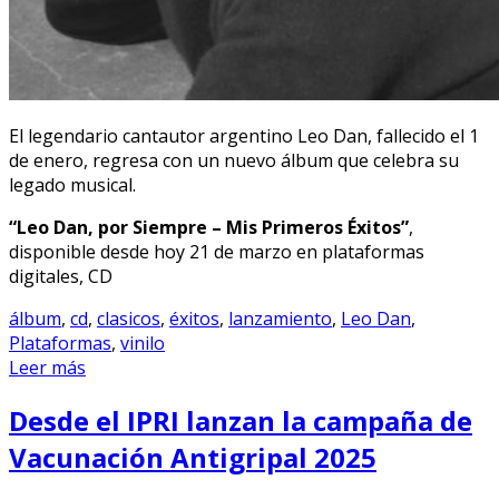
El legendario cantautor argentino Leo Dan, fallecido el 1
de enero, regresa con un nuevo álbum que celebra su
legado musical.
“Leo Dan, por Siempre – Mis Primeros Éxitos”
,
disponible desde hoy 21 de marzo en plataformas
digitales, CD
álbum
,
cd
,
clasicos
,
éxitos
,
lanzamiento
,
Leo Dan
,
Plataformas
,
vinilo
Leer más
Desde el IPRI lanzan la campaña de
Vacunación Antigripal 2025