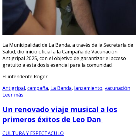
La Municipalidad de La Banda, a través de la Secretaría de
Salud, dio inicio oficial a la Campaña de Vacunación
Antigripal 2025, con el objetivo de garantizar el acceso
gratuito a esta dosis esencial para la comunidad.
El intendente Roger
Antigripal
,
campaña
,
La Banda
,
lanzamiento
,
vacunación
Leer más
Un renovado viaje musical a los
primeros éxitos de Leo Dan
CULTURA Y ESPECTACULO