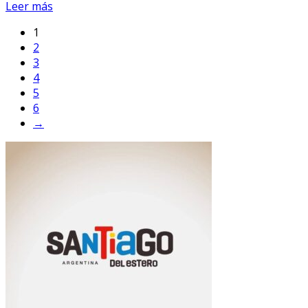
Leer más
1
2
3
4
5
6
→