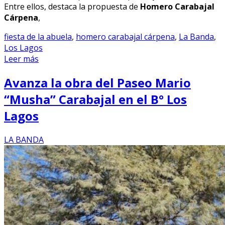
Entre ellos, destaca la propuesta de
Homero Carabajal
Cárpena
,
fiesta de la abuela
,
homero carabajal cárpena
,
La Banda
,
Los Lagos
Leer más
Avanza la obra del Paseo Mario
“Musha” Carabajal en el B° Los
Lagos
LA BANDA