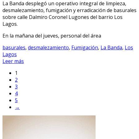
La Banda desplegó un operativo integral de limpieza,
desmalezamiento, fumigación y erradicación de basurales
sobre calle Dalmiro Coronel Lugones del barrio Los
Lagos.
En la mañana del jueves, personal del área
basurales
,
desmalezamiento
,
Fumigación
,
La Banda
,
Los
Lagos
Leer más
1
2
3
4
5
→