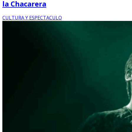
la Chacarera
CULTURA Y ESPECTACULO