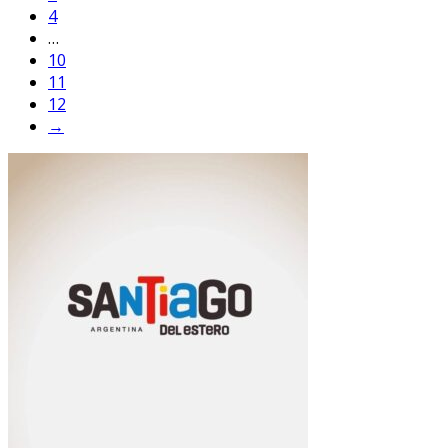
4
…
10
11
12
→