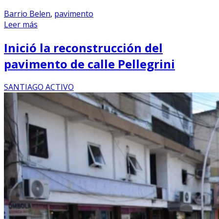
Barrio Belen
,
pavimento
Leer más
Inició la reconstrucción del
pavimento de calle Pellegrini
SANTIAGO ACTIVO