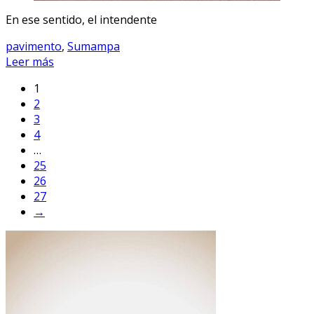
En ese sentido, el intendente
pavimento
,
Sumampa
Leer más
1
2
3
4
…
25
26
27
→