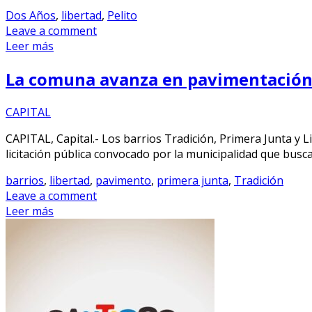
Dos Años
,
libertad
,
Pelito
Leave a comment
Leer más
La comuna avanza en pavimentación p
CAPITAL
CAPITAL, Capital.- Los barrios Tradición, Primera Junta y L
licitación pública convocado por la municipalidad que busc
barrios
,
libertad
,
pavimento
,
primera junta
,
Tradición
Leave a comment
Leer más