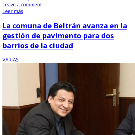
Leave a comment
Leer más
La comuna de Beltrán avanza en la
gestión de pavimento para dos
barrios de la ciudad
VARIAS