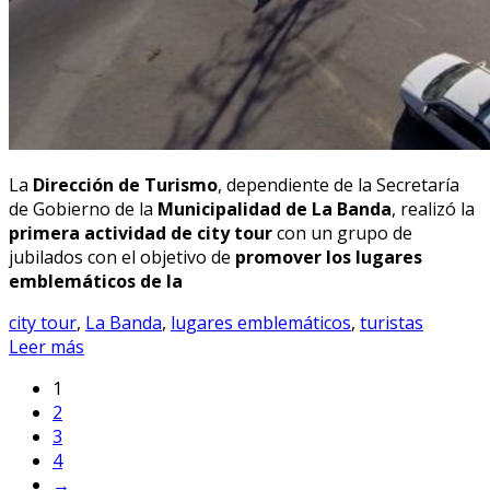
La
Dirección de Turismo
, dependiente de la Secretaría
de Gobierno de la
Municipalidad de La Banda
, realizó la
primera actividad de city tour
con un grupo de
jubilados con el objetivo de
promover los lugares
emblemáticos de la
city tour
,
La Banda
,
lugares emblemáticos
,
turistas
Leer más
1
2
3
4
→