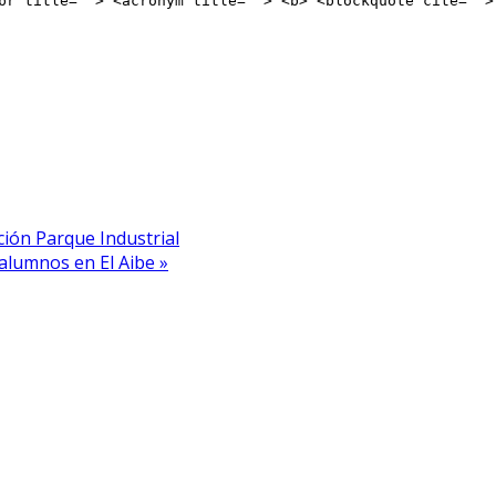
br title=""> <acronym title=""> <b> <blockquote cite="">
ción Parque Industrial
 alumnos en El Aibe »