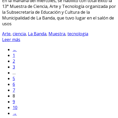
En la mañana del miércoles, se habilitó con total éxito la
13° Muestra de Ciencia, Arte y Tecnología organizada por
la Subsecretaría de Educación y Cultura de la
Municipalidad de La Banda, que tuvo lugar en el salón de
usos
Arte
,
ciencia
,
La Banda
,
Muestra
,
tecnologia
Leer más
←
1
2
3
…
5
6
7
8
9
10
→