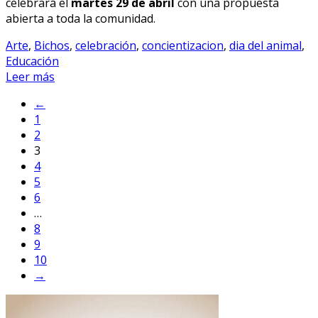
celebrará el
martes 29 de abril
con una propuesta
abierta a toda la comunidad.
Arte
,
Bichos
,
celebración
,
concientizacion
,
dia del animal
,
Educación
Leer más
←
1
2
3
4
5
6
…
8
9
10
→