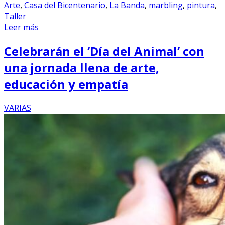
Arte
,
Casa del Bicentenario
,
La Banda
,
marbling
,
pintura
,
Taller
Leer más
Celebrarán el ‘Día del Animal’ con
una jornada llena de arte,
educación y empatía
VARIAS