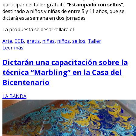
participar del taller gratuito
“Estampado con sellos”
,
destinado a niños y niñas de entre 5 y 11 años, que se
dictará esta semana en dos jornadas.
La propuesta se desarrollará el
Arte
,
CCB
,
gratis
,
niñas
,
niños
,
sellos
,
Taller
Leer más
Dictarán una capacitación sobre la
técnica “Marbling” en la Casa del
Bicentenario
LA BANDA