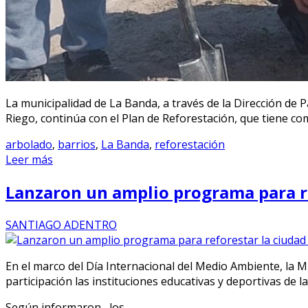
La municipalidad de La Banda, a través de la Dirección de 
Riego, continúa con el Plan de Reforestación, que tiene co
arbolado
,
barrios
,
La Banda
,
reforestación
Leer más
Lanzaron un amplio programa para r
SANTIAGO ADENTRO
En el marco del Día Internacional del Medio Ambiente, la
participación las instituciones educativas y deportivas de la
Según informaron , los