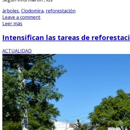
árboles
,
Clodomira
,
reforestación
Leave a comment
Leer más
Intensifican las tareas de reforesta
ACTUALIDAD